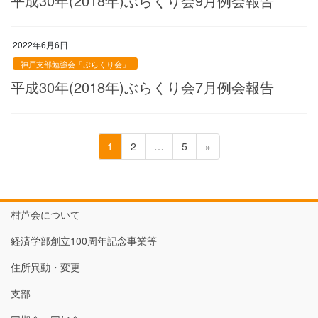
平成30年(2018年)ぶらくり会9月例会報告
2022年6月6日
神戸支部勉強会「ぶらくり会」
平成30年(2018年)ぶらくり会7月例会報告
投
固
固
固
1
2
…
5
»
稿
定
定
定
ペ
ペ
ペ
の
ー
ー
ー
ペ
ジ
ジ
ジ
柑芦会について
ー
経済学部創立100周年記念事業等
ジ
送
住所異動・変更
り
支部