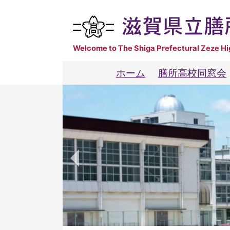
Skip
to
Welcome to The Shiga Prefectural Zeze Hi
content
ホーム
膳所高校同窓会