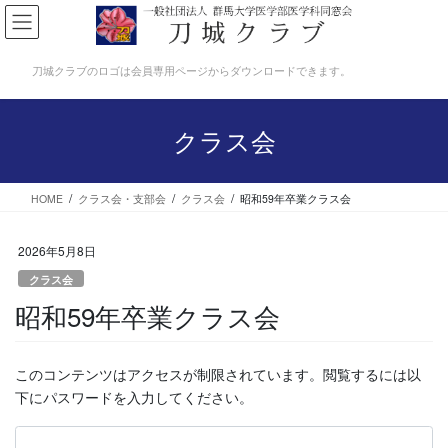
コ
ナ
ン
ビ
テ
ゲ
刀城クラブのロゴは会員専用ページからダウンロードできます。
ン
ー
ツ
シ
へ
ョ
クラス会
ス
ン
キ
に
ッ
移
プ
動
HOME
クラス会・支部会
クラス会
昭和59年卒業クラス会
2026年5月8日
クラス会
昭和59年卒業クラス会
このコンテンツはアクセスが制限されています。閲覧するには以
下にパスワードを入力してください。