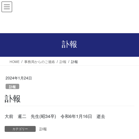
コ
ナ
ン
ビ
テ
ゲ
刀城クラブのロゴは会員専用ページからダウンロードできます。
ン
ー
ツ
シ
へ
ョ
訃報
ス
ン
キ
に
ッ
移
プ
動
HOME
事務局からのご連絡
訃報
訃報
2024年1月24日
訃報
訃報
大前 暹二 先生(昭34卒) 令和6年1月16日 逝去
訃報
カテゴリー