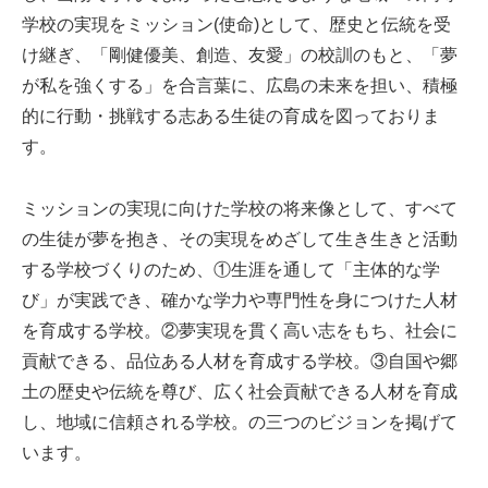
学校の実現をミッション(使命)として、歴史と伝統を受
け継ぎ、「剛健優美、創造、友愛」の校訓のもと、「夢
が私を強くする」を合言葉に、広島の未来を担い、積極
的に行動・挑戦する志ある生徒の育成を図っておりま
す。
ミッションの実現に向けた学校の将来像として、すべて
の生徒が夢を抱き、その実現をめざして生き生きと活動
する学校づくりのため、①生涯を通して「主体的な学
び」が実践でき、確かな学力や専門性を身につけた人材
を育成する学校。②夢実現を貫く高い志をもち、社会に
貢献できる、品位ある人材を育成する学校。③自国や郷
土の歴史や伝統を尊び、広く社会貢献できる人材を育成
し、地域に信頼される学校。の三つのビジョンを掲げて
います。