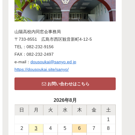
山陽高校内同窓会事務局
〒733-8551 広島市西区観音新町4-12-5
TEL：082-232-9156
FAX：082-232-2497
e-mail：
dousoukai@sanyo.ed.jp
https://dousoukai.site/sanyo/
お問い合わせはこちら
2026年8月
日
月
火
水
木
金
土
1
2
3
4
5
6
7
8