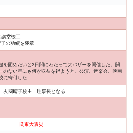
念講堂竣工
晴子の功績を褒章
礎を固めたいと2日間にわたって大バザーを開催した。開
ーのない年にも何か収益を得ようと、公演、音楽会、映画
校に寄付した
 友國晴子校主 理事長となる
関東大震災