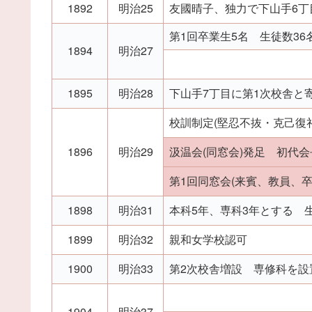
1892
明治25
友國晴子、独力で下山手6丁
第1回卒業生5名 生徒数36
1894
明治27
1895
明治28
下山手7丁目に第1次校舎と
校訓制定(堅忍不抜・克己復
1896
明治29
汲温会(同窓会)発足 初代
第1回同窓会(来賓、教員、
1898
明治31
本科5年、専科3年とする 生
1899
明治32
親和女学校認可
1900
明治33
第2次校舎増設 専修科を設
1904
明治37