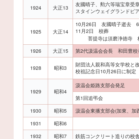
友國晴子、勲六等瑞宝章受章
1924
大正13
スタインウェイグランドピ
10月26日 友國晴子逝去 6
11月2日 校葬
1925
大正14
菩提寺は須磨浄徳寺 
1926
大正15
第2代汲温会会長 和田豊校
財団法人親和高等女学校と
1928
昭和3
校祖記念日10月26日に制
汲温会姫路支部会発足
1929
昭和4
第1回追弔会
1930
昭和5
汲温会東播支部会(加東、加
1931
昭和6
1932
昭和7
鉄筋コンクリート造りの校