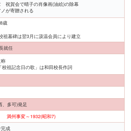
 祝賀会で晴子の肖像画(油絵)の除幕
アノが寄贈される
8歳
校祖墓碑は翌3月に汲温会員により建立
長就任
改称
定「校祖記念日の歌」は和田校長作詞
西、多可)発足
満州事変～1932(昭和7)
舎完成