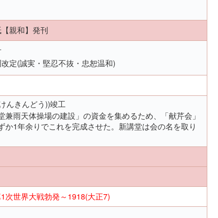
紙【親和】発刊
可
改定(誠実・堅忍不抜・忠恕温和)
けんきんどう))竣工
堂兼雨天体操場の建設」の資金を集めるため、「献芹会」
ずか1年余りでこれを完成させた。新講堂は会の名を取り
1次世界大戦勃発～1918(大正7)