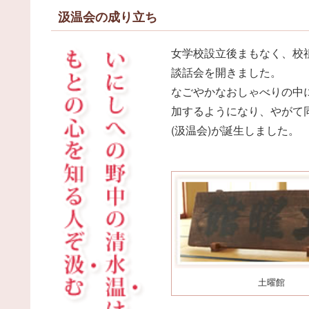
汲温会の成り立ち
女学校設立後まもなく、校
談話会を開きました。
なごやかなおしゃべりの中
加するようになり、やがて
(汲温会)が誕生しました。
土曜館