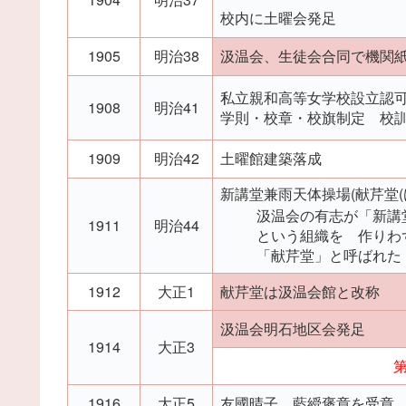
校内に土曜会発足
1905
明治38
汲温会、生徒会合同で機関
私立親和高等女学校設立認
1908
明治41
学則・校章・校旗制定 校訓
1909
明治42
土曜館建築落成
新講堂兼雨天体操場(献芹堂(
汲温会の有志が「新講
1911
明治44
という組織を 作りわ
「献芹堂」と呼ばれた
1912
大正1
献芹堂は汲温会館と改称
汲温会明石地区会発足
1914
大正3
第
1916
大正5
友國晴子、藍綬褒章を受章