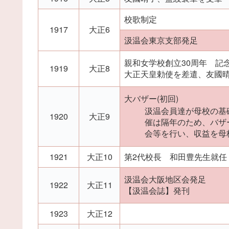
校歌制定
1917
大正6
汲温会東京支部発足
親和女学校創立30周年 記
1919
大正8
大正天皇勅使を差遣、友國
大バザー(初回)
汲温会員達が母校の基
1920
大正9
催は隔年のため、バザ
会等を行い、収益を母
1921
大正10
第2代校長 和田豊先生就任
汲温会大阪地区会発足
1922
大正11
【汲温会誌】発刊
1923
大正12