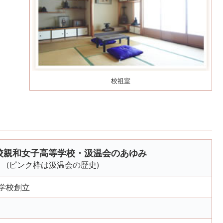
校祖室
校親和女子高等学校・汲温会のあゆみ
(ピンク枠は汲温会の歴史)
学校創立