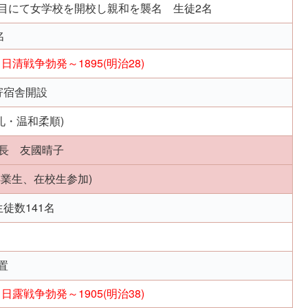
目にて女学校を開校し親和を襲名 生徒2名
名
日清戦争勃発～1895(明治28)
寄宿舎開設
礼・温和柔順)
会長 友國晴子
卒業生、在校生参加)
徒数141名
置
日露戦争勃発～1905(明治38)