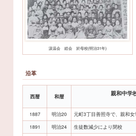
汲温会 総会 於母校(明治31年)
沿革
親和中学
西暦
和暦
1887
明治20
元町3丁目善照寺で、親和女
1891
明治24
生徒数減少により閉校