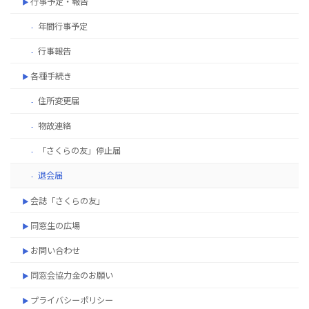
行事予定・報告
年間行事予定
行事報告
各種手続き
住所変更届
物故連絡
「さくらの友」停止届
退会届
会誌「さくらの友」
同窓生の広場
お問い合わせ
同窓会協力金のお願い
プライバシーポリシー