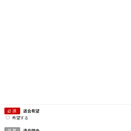
※卒業年が不明の方はこちらをご参照ください
任意
クラス
必須
メールアドレス
必須
確認用メールアドレス
必須
退会希望
希望する
任意
退会理由