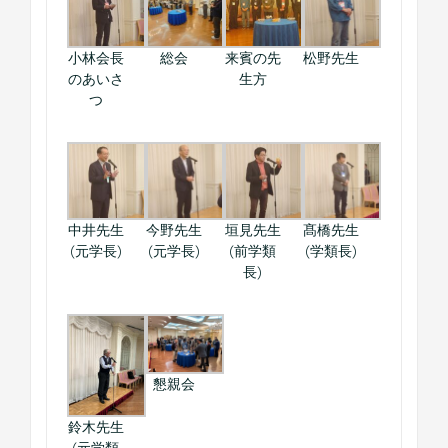
小林会長
総会
来賓の先
松野先生
のあいさ
生方
つ
中井先生
今野先生
垣見先生
髙橋先生
(元学長)
(元学長)
(前学類
(学類長)
長)
懇親会
鈴木先生
(元学類